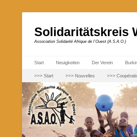
Solidaritätskreis 
Association Solidarité Afrique de l`Ouest (A.S.A.O.)
Primäres Menü
Zum
Start
Neuigkeiten
Der Verein
Burki
Inhalt
Sekundäres Menü
Zum
springen
>>> Start
>>> Nouvelles
>>> Coopérati
Inhalt
springen