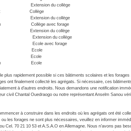
et Extension du collège
a/Houet Collège
t Extension du collège
ougou Collège avec forage
m Extension du collège
ré Extension du collège
ou Ecole avec forage
omoé Ecole
Houet Ecole
nédougou Ecole
er le plus rapidement possible si ces bâtiments scolaires et les forages
ages ont finalement collecté les agrégats. Si nécessaire, ces bâtiment
atement à d’autres endroits. Nous demandons une notification immédi
nieur civil Chantal Ouedraogo ou notre représentant Anselm Sanou vér
mencer à construire dans les endroits où les agrégats ont été colle
s ou les forages ne sont plus nécessaires, veuillez en informer immé
u Cel. 70 21 10 53 et A.S.A.O en Allemagne. Nous n’avons pas beso