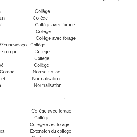
o/Banwa Collège
Mouhoun Collège
anguié Collège avec forage
Sanguié Collège
issili Collège avec forage
2/Zoundwéogo Collège
/Ganzourgou Collège
a/Ioba Collège
o/Comoé Collège
ni/Comoé Normalisation
B/Houet Normalisation
atenga Normalisation
——————————————-
wa Collège avec forage
les Collège
houn Collège avec forage
Houet Extension du collège