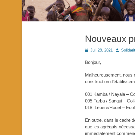
Nouveaux pr
Posted
Autor
Juli 28, 2021
Solidari
on
Bonjour,
Malheureusement, nous n
construction d’établissem
001 Kamba / Nayala – Co
005 Farba / Sangui – Col
018 Lébéré/Houet – Ecol
En outre, dans le cadre 
que les agrégats nécessai
immédiatement commencer