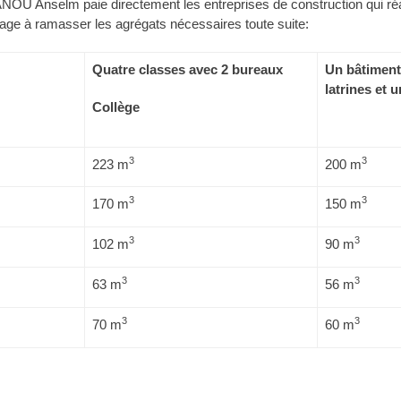
NOU Anselm paie directement les entreprises de construction qui réal
age à ramasser les agrégats nécessaires toute suite:
Quatre classes avec 2 bureaux
Un bâtiment 
latrines et 
Collège
3
3
223 m
200 m
3
3
170 m
150 m
3
3
102 m
90 m
3
3
63 m
56 m
3
3
70 m
60 m