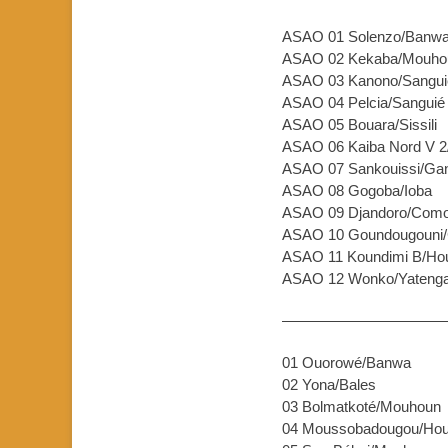
ASAO 01 Solenz
ASAO 02 Kekaba/
ASAO 03 Kanono/S
ASAO 04 Pelcia/
ASAO 05 Bouara/S
ASAO 06 Kaiba Nord V 
ASAO 07 Sankouissi
ASAO 08 Gogob
ASAO 09 Djandor
ASAO 10 Goundougou
ASAO 11 Koundimi 
ASAO 12 Wonko/Y
———————————
01 Ouorowé/Ban
02 Yona/Ba
03 Bolmatkoté/Mou
04 Moussobadougou/