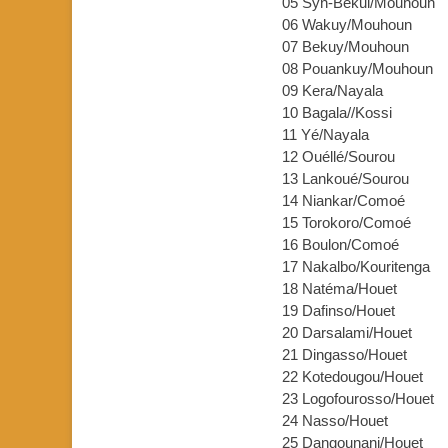
05 Syn-Békui/Mou
06 Wakuy/Mouhou
07 Bekuy/Mouho
08 Pouankuy/Mouh
09 Kera/Nayala 
10 Bagala//Kos
11 Yé/Nayala 
12 Ouéllé/Sourou
13 Lankoué/Sour
14 Niankar/Com
15 Torokoro/Com
16 Boulon/Como
17 Nakalbo/Kourit
18 Natéma/Houe
19 Dafinso/Houe
20 Darsalami/Ho
21 Dingasso/Hou
22 Kotedougou/Ho
23 Logofourosso/H
24 Nasso/Houet
25 Dangounani/