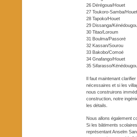
26 Dérégoua/Hou
27 Toukoro-Samb
28 Tapoko/Houe
29 Dissanga/Kénéd
30 Titao/Lorou
31 Boulma/Passo
32 Kassan/Sour
33 Bakobo/C
34 Gnafango/
35 Sifarasso/Ké
Il faut maintenant clarifi
nécessaires et si les vill
nous construirons immédi
construction, notre ingé
les détails.
Nous allons également com
Si les bâtiments scolaire
représentant Anselm Sano