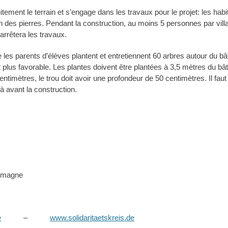
ment le terrain et s’engage dans les travaux pour le projet: les hab
on des pierres. Pendant la construction, au moins 5 personnes par vill
arrêtera les travaux.
 les parents d’élèves plantent et entretiennent 60 arbres autour du bâ
 plus favorable. Les plantes doivent être plantées à 3,5 mètres du bât
ntimètres, le trou doit avoir une profondeur de 50 centimètres. Il fa
jà avant la construction.
lemagne
e
–
www.solidaritaetskreis.de