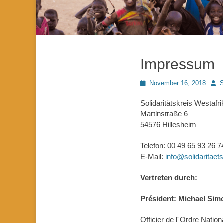
Impressum
Posted
Auto
November 16, 2018
S
on
Solidaritätskreis Westafri
Martinstraße 6
54576 Hillesheim
Telefon: 00 49 65 93 26 7
E-Mail:
info@solidaritaet
Vertreten durch:
Président: Michael Simo
Officier de l´Ordre Natio