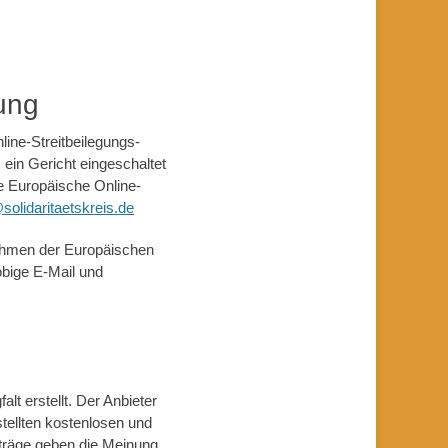
ung
line-Streitbeilegungs-
 ein Gericht eingeschaltet
e Europäische Online-
solidaritaetskreis.de
 Rahmen der Europäischen
obige E-Mail und
lt erstellt. Der Anbieter
stellten kostenlosen und
iträge geben die Meinung