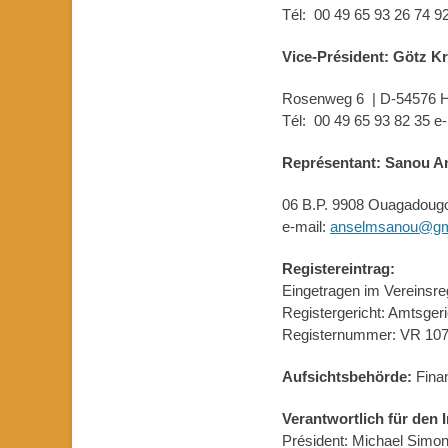
Tél: 00 49 65 93 26 74 9
Vice-Président: Götz Kr
Rosenweg 6 | D-54576 Hi
Tél: 00 49 65 93 82 35 e
Représentant: Sanou Ans
06 B.P. 9908 Ouagadougou
e-mail:
anselmsanou@gm
Registereintrag:
Eingetragen im Vereinsreg
Registergericht: Amtsgeric
Registernummer: VR 10
Aufsichtsbehörde:
Fina
Verantwortlich für den I
Président: Michael Simon