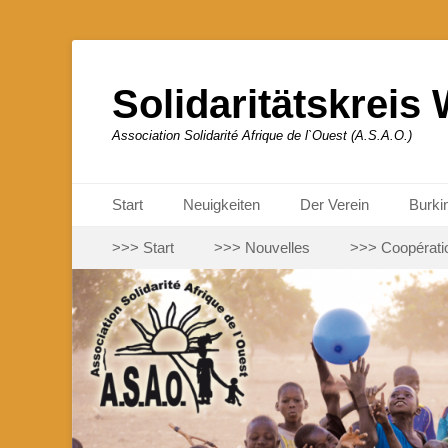
Solidaritätskreis 
Association Solidarité Afrique de l`Ouest (A.S.A.O.)
Primäres Menü
Zum
Start
Neuigkeiten
Der Verein
Burki
Inhalt
Sekundäres Menü
Zum
springen
>>> Start
>>> Nouvelles
>>> Coopérati
Inhalt
springen