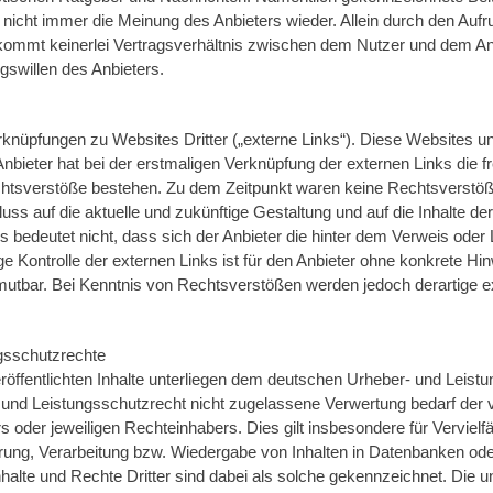
 nicht immer die Meinung des Anbieters wieder. Allein durch den Aufr
e kommt keinerlei Vertragsverhältnis zwischen dem Nutzer und dem An
gswillen des Anbieters.
knüpfungen zu Websites Dritter („externe Links“). Diese Websites un
 Anbieter hat bei der erstmaligen Verknüpfung der externen Links die f
chtsverstöße bestehen. Zu dem Zeitpunkt waren keine Rechtsverstöße
fluss auf die aktuelle und zukünftige Gestaltung und auf die Inhalte d
 bedeutet nicht, dass sich der Anbieter die hinter dem Verweis oder 
e Kontrolle der externen Links ist für den Anbieter ohne konkrete Hi
utbar. Bei Kenntnis von Rechtsverstößen werden jedoch derartige e
gsschutzrechte
eröffentlichten Inhalte unterliegen dem deutschen Urheber- und Leist
nd Leistungsschutzrecht nicht zugelassene Verwertung bedarf der vo
oder jeweiligen Rechteinhabers. Dies gilt insbesondere für Vervielfä
ung, Verarbeitung bzw. Wiedergabe von Inhalten in Datenbanken ode
lte und Rechte Dritter sind dabei als solche gekennzeichnet. Die une