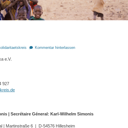
r
olidaritaetskreis
Kommentar hinterlassen
ka e.V.
4 927
skreis.de
nis | Secrétaire Géneral: Karl-Wilhelm Simonis
nal | Martinstraße 6 | D-54576 Hillesheim