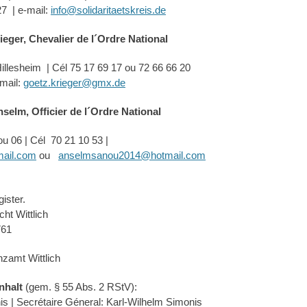
27 | e-mail:
info@solidaritaetskreis.de
ieger, Chevalier de l´Ordre National
llesheim | Cél 75 17 69 17 ou 72 66 66 20
-mail:
goetz.krieger@gmx.de
elm, Officier de l´Ordre National
 06 | Cél 70 21 10 53 |
ail.com
ou
anselmsanou2014@hotmail.com
ister.
ht Wittlich
761
nzamt Wittlich
nhalt
(gem. § 55 Abs. 2 RStV):
is | Secrétaire Géneral: Karl-Wilhelm Simonis