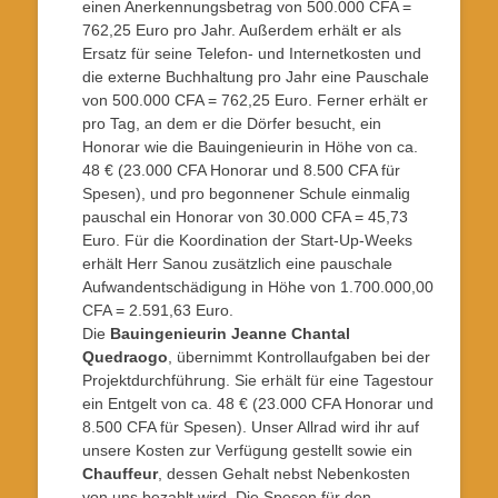
einen Anerkennungsbetrag von 500.000 CFA =
762,25 Euro pro Jahr. Außerdem erhält er als
Ersatz für seine Telefon- und Internetkosten und
die externe Buchhaltung pro Jahr eine Pauschale
von 500.000 CFA = 762,25 Euro. Ferner erhält er
pro Tag, an dem er die Dörfer besucht, ein
Honorar wie die Bauingenieurin in Höhe von ca.
48 € (23.000 CFA Honorar und 8.500 CFA für
Spesen), und pro begonnener Schule einmalig
pauschal ein Honorar von 30.000 CFA = 45,73
Euro. Für die Koordination der Start-Up-Weeks
erhält Herr Sanou zusätzlich eine pauschale
Aufwandentschädigung in Höhe von 1.700.000,00
CFA = 2.591,63 Euro.
Die
Bauingenieurin Jeanne Chantal
Quedraogo
, übernimmt Kontrollaufgaben bei der
Projektdurchführung. Sie erhält für eine Tagestour
ein Entgelt von ca. 48 € (23.000 CFA Honorar und
8.500 CFA für Spesen). Unser Allrad wird ihr auf
unsere Kosten zur Verfügung gestellt sowie ein
Chauffeur
, dessen Gehalt nebst Nebenkosten
von uns bezahlt wird. Die Spesen für den