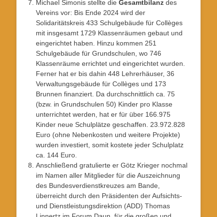
Michael Simonis stellte die
Gesamtbilanz
des
Vereins vor: Bis Ende 2024 wird der
Solidaritätskreis 433 Schulgebäude für Collèges
mit insgesamt 1729 Klassenräumen gebaut und
eingerichtet haben. Hinzu kommen 251
Schulgebäude für Grundschulen, wo 746
Klassenräume errichtet und eingerichtet wurden.
Ferner hat er bis dahin 448 Lehrerhäuser, 36
Verwaltungsgebäude für Collèges und 173
Brunnen finanziert. Da durchschnittlich ca. 75
(bzw. in Grundschulen 50) Kinder pro Klasse
unterrichtet werden, hat er für über 166.975
Kinder neue Schulplätze geschaffen. 23.972.828
Euro (ohne Nebenkosten und weitere Projekte)
wurden investiert, somit kostete jeder Schulplatz
ca. 144 Euro.
Anschließend gratulierte er Götz Krieger nochmal
im Namen aller Mitglieder für die Auszeichnung
des Bundesverdienstkreuzes am Bande,
überreicht durch den Präsidenten der Aufsichts-
und Dienstleistungsdirektion (ADD) Thomas
Linnertz im Forum Daun, für die großen und